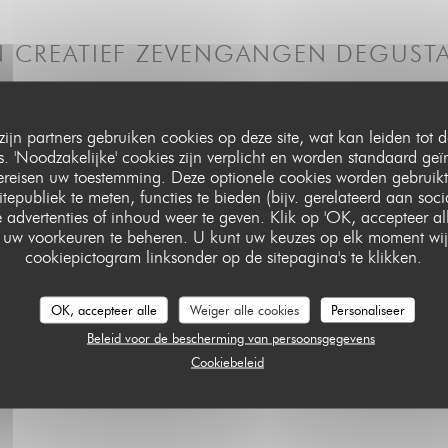
N CREATIEF ZEVENGANGEN DEGUST
gangen degustatiemenu om de versheid van ons aanbod te garanderen en de cul
 degenen die het hebben bereid, om het verhaal erachter beter te kunnen verte
zijn partners gebruiken cookies op deze site, wat kan leiden tot
varing definiëren. Het is een creatief en gul menu dat met de seizoenen me
 'Noodzakelijke' cookies zijn verplicht en worden standaard geï
moutier afkomstige lijngevangen vis, boerderijvlees van de hoogste kwaliteit e
vereisen uw toestemming. Deze optionele cookies worden gebruikt
ronomisch cadeau, bereid door onze patissier. Bij uw reservering vragen wij u
itepubliek te meten, functies te bieden (bijv. gerelateerd aan soc
ven. Houd er rekening mee dat wij geen vegetarische, veganistische of vis-/ze
 advertenties of inhoud weer te geven. Klik op 'OK, accepteer alle'
om uw voorkeuren te beheren. U kunt uw keuzes op elk moment wij
119,00 EUR
cookiepictogram linksonder op de sitepagina's te klikken.
OK, accepteer alle
Weiger alle cookies
Personaliseer
Beleid voor de bescherming van persoonsgegevens
l en creatief, onbeperkt bijgeschonken: €65. Creatief alcoholvri
Cookiebeleid