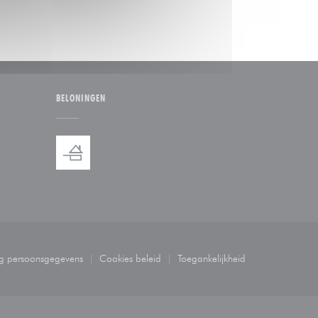
BELONINGEN
 venster))
n nieuw venster))
ng persoonsgegevens
Cookies beleid
Toegankelijkheid
((opent in een nieuw venster))
((opent in een nieuw venster))
((opent in een nieuw venste