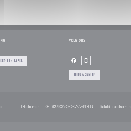
ING
VOLG ONS
EER EEN TAFEL
Facebook ((opent in een nieuw
Instagram ((opent in ee
NIEUWSBRIEF
((opent in een nieuw venster))
ef
Disclaimer
GEBRUIKSVOORWAARDEN
Beleid beschermi
((opent in een nieuw venster))
((opent in een nieuw venster))