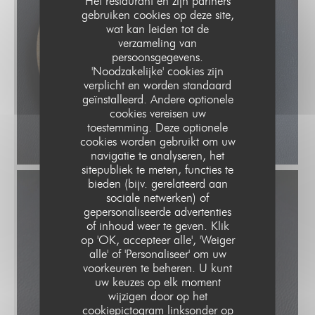
Het restaurant en zijn partners
gebruiken cookies op deze site,
wat kan leiden tot de
verzameling van
persoonsgegevens.
'Noodzakelijke' cookies zijn
verplicht en worden standaard
geïnstalleerd. Andere optionele
cookies vereisen uw
toestemming. Deze optionele
cookies worden gebruikt om uw
© Quentin Giroud
navigatie te analyseren, het
sitepubliek te meten, functies te
bieden (bijv. gerelateerd aan
sociale netwerken) of
gepersonaliseerde advertenties
of inhoud weer te geven. Klik
op 'OK, accepteer alle', 'Weiger
alle' of 'Personaliseer' om uw
voorkeuren te beheren. U kunt
uw keuzes op elk moment
wijzigen door op het
cookiepictogram linksonder op