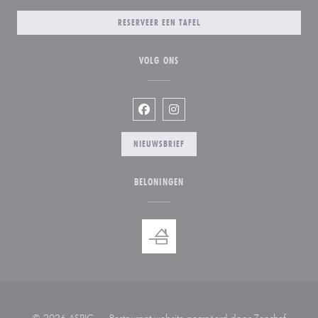
RESERVEER EEN TAFEL
VOLG ONS
Facebook ((opent in een nieuw venste
Instagram ((opent in een nieuw
NIEUWSBRIEF
BELONINGEN
((opent 