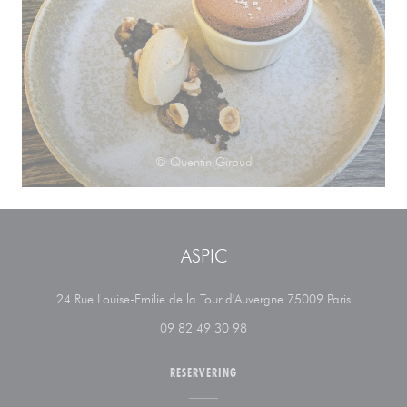
© Quentin Giroud
ASPIC
((opent in 
24 Rue Louise-Emilie de la Tour d'Auvergne 75009 Paris
09 82 49 30 98
RESERVERING