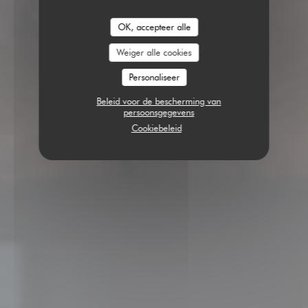
OK, accepteer alle
Weiger alle cookies
Personaliseer
Beleid voor de bescherming van
persoonsgegevens
Cookiebeleid