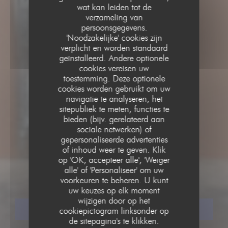
wat kan leiden tot de
verzameling van
persoonsgegevens.
'Noodzakelijke' cookies zijn
verplicht en worden standaard
geïnstalleerd. Andere optionele
cookies vereisen uw
toestemming. Deze optionele
cookies worden gebruikt om uw
navigatie te analyseren, het
sitepubliek te meten, functies te
bieden (bijv. gerelateerd aan
sociale netwerken) of
gepersonaliseerde advertenties
GASTRONOMISCH RESTAURANT
of inhoud weer te geven. Klik
•
PARIS
op 'OK, accepteer alle', 'Weiger
alle' of 'Personaliseer' om uw
ASPIC
voorkeuren te beheren. U kunt
uw keuzes op elk moment
wijzigen door op het
RESERVEER EEN TAFEL
cookiepictogram linksonder op
de sitepagina's te klikken.