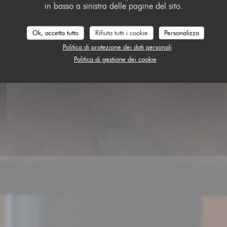
in basso a sinistra delle pagine del sito.
ASPIC
Ok, accetta tutto
Rifiuta tutti i cookie
Personalizza
Politica di protezione dei dati personali
PRENOTA
Politica di gestione dei cookie