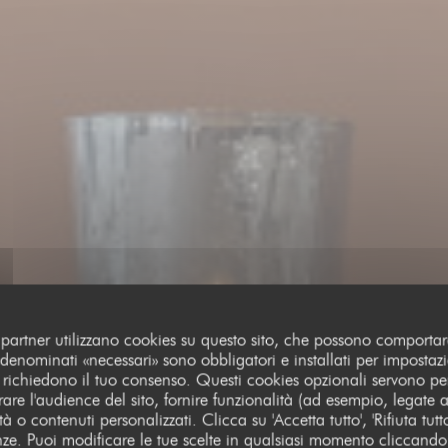
oi partner utilizzano cookies su questo sito, che possono comportar
 denominati «necessari» sono obbligatori e installati per impostazio
 richiedono il tuo consenso. Questi cookies opzionali servono per
are l'audience del sito, fornire funzionalità (ad esempio, legate a
à o contenuti personalizzati. Clicca su 'Accetta tutto', 'Rifiuta tutt
RISTORANTE GOURMET
enze. Puoi modificare le tue scelte in qualsiasi momento cliccando
•
PARIS