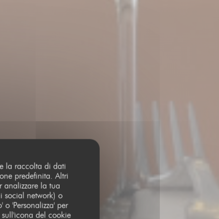
e la raccolta di dati
ne predefinita. Altri
 analizzare la tua
i social network) o
o' o 'Personalizza' per
 sull'icona del cookie