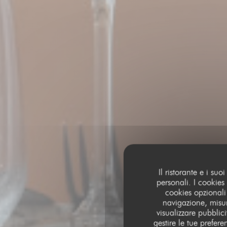
Il ristorante e i su
personali. I cookies
cookies opzionali
navigazione, misur
visualizzare pubblicit
gestire le tue prefer