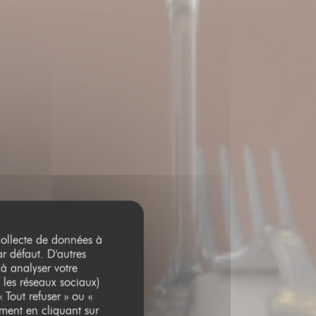
 collecte de données à
ar défaut. D'autres
 à analyser votre
 les réseaux sociaux)
 Tout refuser » ou «
ment en cliquant sur