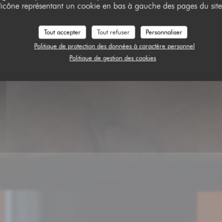
l'icône représentant un cookie en bas à gauche des pages du site
ASPIC
Tout accepter
Tout refuser
Personnaliser
Politique de protection des données à caractère personnel
RÉSERVER
Politique de gestion des cookies