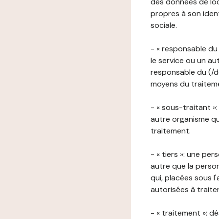
des données de loca
propres à son iden
sociale.
- « responsable du 
le service ou un au
responsable du (/de
moyens du traitemen
- « sous-traitant »
autre organisme qu
traitement.
- « tiers »: une pe
autre que la perso
qui, placées sous l
autorisées à traite
- « traitement »: 