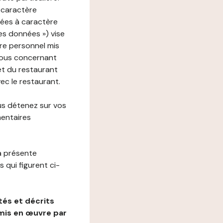
 caractère
nées à caractère
des données ») vise
re personnel mis
vous concernant
net du restaurant
vec le restaurant.
us détenez sur vos
mentaires
a présente
 qui figurent ci-
és et décrits
mis en œuvre par