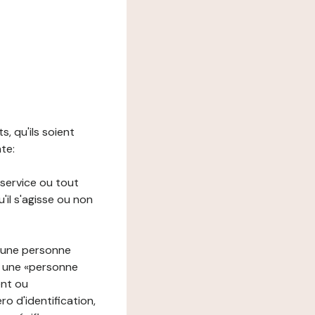
s, qu'ils soient
nte:
 service ou tout
il s'agisse ou non
à une personne
re une «personne
ent ou
o d'identification,