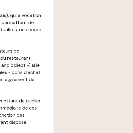
ssus), qui a vocation
ons permettant de
ctualités, ou encore
ateurs de
 du restaurant
nd collect ») si le
lés « bons d'achat
ais également de
rmettant de publier
termédiaire de ces
fonction des
urant dispose