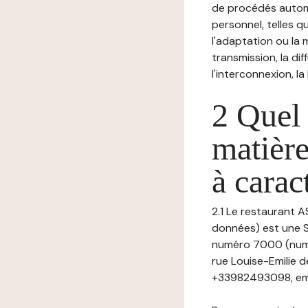
de procédés autom
personnel, telles qu
l'adaptation ou la m
transmission, la di
l'interconnexion, la
2 Quel 
matière
à carac
2.1 Le restaurant A
données) est une S
numéro 7000 (numé
rue Louise-Emilie 
+33982493098, ema