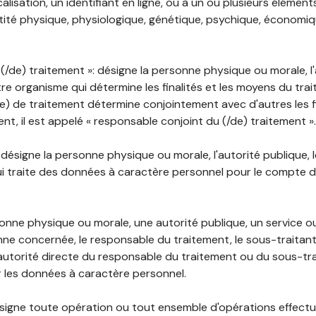
lisation, un identifiant en ligne, ou à un ou plusieurs élément
tité physique, physiologique, génétique, psychique, économiqu
(/de) traitement »: désigne la personne physique ou morale, l'
tre organisme qui détermine les finalités et les moyens du tra
) de traitement détermine conjointement avec d'autres les fin
t, il est appelé « responsable conjoint du (/de) traitement ».
: désigne la personne physique ou morale, l'autorité publique, 
i traite des données à caractère personnel pour le compte 
rsonne physique ou morale, une autorité publique, un service 
nne concernée, le responsable du traitement, le sous-traitan
'autorité directe du responsable du traitement ou du sous-tra
r les données à caractère personnel.
désigne toute opération ou tout ensemble d'opérations effectu