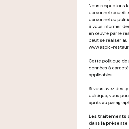
Nous respectons la
personnel recueilli
personnel ou politi
à vous informer de
en œuvre par le re
peut se réaliser au
www.aspic-restauran
Cette politique de
données à caractèr
applicables.
Si vous avez des 
politique, vous po
après au paragraph
Les traitements 
dans la présente