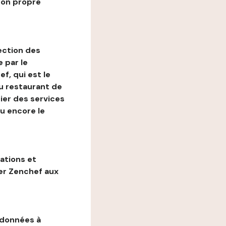
son propre
ection des
 par le
f, qui est le
au restaurant de
ier des services
ou encore le
gations et
ter Zenchef aux
 données à