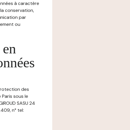
nnées à caractère
, la conservation,
munication par
chement ou
 en
données
protection des
 Paris sous le
Z GIROUD SASU 24
409, n° tel: