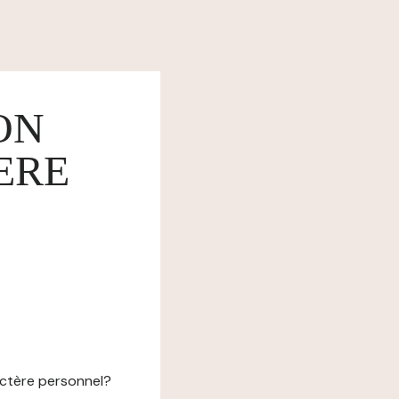
ON
ERE
actère personnel?