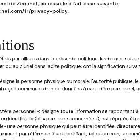
el de Zenchef, accessible à l’adresse suivante:
hef.com/fr/privacy-policy.
itions
inis par ailleurs dans la présente politique, les termes suivant
r ou au pluriel dans ladite politique, ont la signification suiva
 désigne la personne physique ou morale, l'autorité publique, le
i reçoit communication de données à caractère personnel, qu'
ctère personnel »: désigne toute information se rapportant 
 ou identifiable (cf. « personne concernée »); est réputée êt
ble» une personne physique qui peut être identifiée, directem
mment par référence à un identifiant, tel qu'un nom, un numér