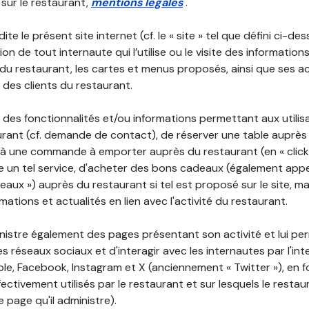
 sur le restaurant,
mentions légales
.
ite le présent site internet (cf. le « site » tel que défini ci-de
ion de tout internaute qui l’utilise ou le visite des informati
é du restaurant, les cartes et menus proposés, ainsi que ses a
r des clients du restaurant.
 des fonctionnalités et/ou informations permettant aux utilis
urant (cf. demande de contact), de réserver une table auprès
à une commande à emporter auprès du restaurant (en « click a
 un tel service, d'acheter des bons cadeaux (également appe
aux ») auprès du restaurant si tel est proposé sur le site, m
mations et actualités en lien avec l'activité du restaurant.
nistre également des pages présentant son activité et lui pe
s réseaux sociaux et d'interagir avec les internautes par l'in
le, Facebook, Instagram et X (anciennement « Twitter »), en 
ectivement utilisés par le restaurant et sur lesquels le resta
 page qu'il administre).