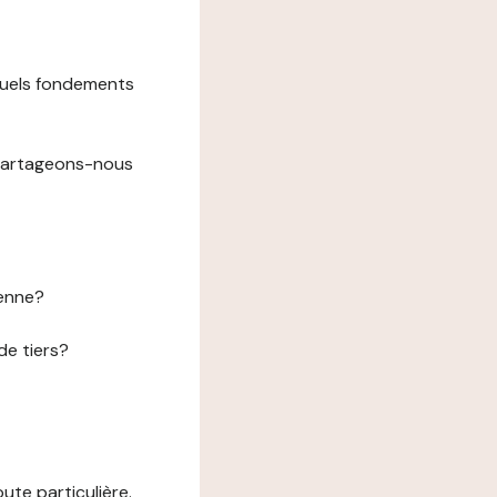
 quels fondements
 partageons-nous
éenne?
de tiers?
te particulière.