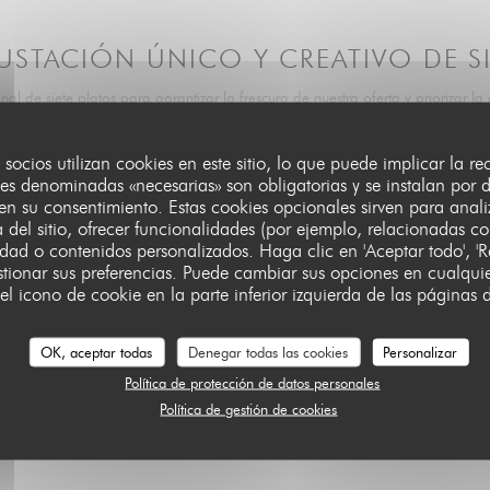
STACIÓN ÚNICO Y CREATIVO DE SI
l de siete platos para garantizar la frescura de nuestra oferta y priorizar la 
para poder contarlo mejor y así fomentar el intercambio y la conexión, valor
 con las estaciones y que privilegia los productos de circuito corto, pescado
s socios utilizan cookies en este sitio, lo que puede implicar la r
roductos nobles. La experiencia culmina con la visita del chef y un regalo g
es denominadas «necesarias» son obligatorias y se instalan por 
pecifique cualquier alergia o hábito alimentario que pueda tener. Tenga en 
en su consentimiento. Estas cookies opcionales sirven para anal
 del sitio, ofrecer funcionalidades (por ejemplo, relacionadas co
veganos ni sin pescado/marisco.
idad o contenidos personalizados. Haga clic en 'Aceptar todo', 'R
119,00 EUR
gestionar sus preferencias. Puede cambiar sus opciones en cualq
 el icono de cookie en la parte inferior izquierda de las páginas de
OK, aceptar todas
Denegar todas las cookies
Personalizar
al y creativo, con reposición ilimitada: 65€. Maridaje creativo de
Política de protección de datos personales
Política de gestión de cookies