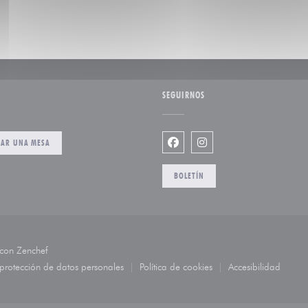
SEGUIRNOS
VAR UNA MESA
Facebook ((abre en una nuev
Instagram ((abre en un
BOLETÍN
((abre en una nueva ventana))
 con
Zenchef
 protección de datos personales
Política de cookies
Accesibilidad
ntana))
((abre en una nueva ventana))
((abre en una nueva ventana))
((abre en una