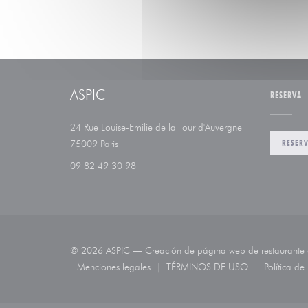
ASPIC
RESERVA
24 Rue Louise-Emilie de la Tour d'Auvergne
((abre en una nueva ventana))
RESER
75009 Paris
09 82 49 30 98
© 2026 ASPIC — Creación de página web de restaurante
Menciones legales
TÉRMINOS DE USO
Política de
((abre en una nueva ventana))
((abre en una nueva ve