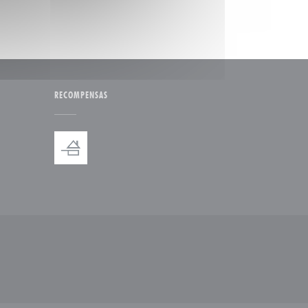
RECOMPENSAS
a ventana))
a nueva ventana))
 nueva ventana))