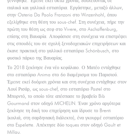
γεννήθηκε. Έμεινε εκεί οκτώ χρόνια, δουλεύοντας σε
ιταλικά και γαλλικά εστιατόρια. Εργάστηκε, μεταξύ άλλων,
στην Osteria Da Paolo Franzoni στο Winzenhohl, όπου
εξελίχθηκε στη θέση του sous-chef. Στη συνέχεια, πήρε την
πρώτη του θέση ως σεφ στο Vivere, στο Aschaffenburg,
επίσης στη Βαυαρία. Αποφάσισε στη συνέχεια να επιστρέψει
στις σπουδές του σε σχολή ξενοδοχειακών επιχειρήσεων και
έκανε πρακτική στο γαλλικό εστιατόριο Schönbusch, στο
φυσικό πάρκο της Βαυαρίας.
Το 2018 ξεκίνησε ένα νέο κεφάλαιο. Ο Ματέο εντάχθηκε
στο εστιατόριο Anima στο 6ο διαμέρισμα του Παρισιού.
Έμεινε εκεί δυόμισι χρόνια και στη συνέχεια εντάχθηκε στον
Λουί Ρισάρ, ως sous-chef, στο εστιατόριο Pastel στο
Μπορντό, το οποίο τότε απέσπασε το βραβείο Bib
Gourmand στον οδηγό MICHELIN. Έναν χρόνο αργότερα
ξεκίνησε τη δική του επιχείρηση και ίδρυσε το Brenti
(κοιλιά, στη σαρδηνιακή διάλεκτο), ένα γκουρμέ εστιατόριο
στο Espelette. Απέκτησε δύο toques στον οδηγό Gault et
Millau.