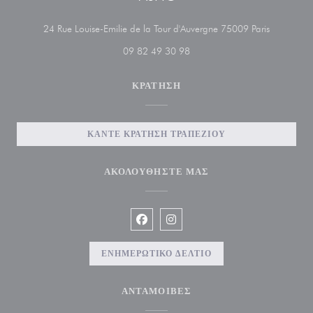
((ανοίγει 
24 Rue Louise-Emilie de la Tour d'Auvergne 75009 Paris
09 82 49 30 98
ΚΡΆΤΗΣΗ
ΚΆΝΤΕ ΚΡΆΤΗΣΗ ΤΡΑΠΕΖΙΟΎ
ΑΚΟΛΟΥΘΉΣΤΕ ΜΑΣ
Facebook ((ανοίγει σε νέο παράθυρο)
Instagram ((ανοίγει σε νέο παρ
ΕΝΗΜΕΡΩΤΙΚΌ ΔΕΛΤΊΟ
ΑΝΤΑΜΟΙΒΈΣ