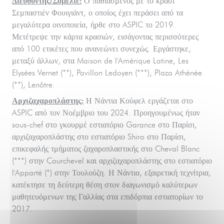
Διευθυντής/Σομελιέ:
Ο παθιασμένος με το κρασί
Σεμπαστιέν Φουιγιάντ, ο οποίος έχει περάσει από τα
μεγαλύτερα οινοποιεία, ήρθε στο ASPIC το 2019.
Μετέτρεψε την κάρτα κρασιών, εισάγοντας περισσότερες
από 100 ετικέτες που ανανεώνει συνεχώς. Εργάστηκε,
μεταξύ άλλων, στα Maison de l'Amérique Latine, Les
Elysées Vernet (**), Pavillon Ledoyen (***), Plaza Athénée
(**), Lenôtre.
Αρχιζαχαροπλάστης:
Η Νάντια Κούφελ εργάζεται στο
ASPIC από τον Νοέμβριο του 2024. Προηγουμένως ήταν
sous-chef στο γκουρμέ εστιατόριο Garance στο Παρίσι,
αρχιζαχαροπλάστης στο εστιατόριο Shiro στο Παρίσι,
επικεφαλής τμήματος ζαχαροπλαστικής στο Cheval Blanc
(***) στην Courchevel και αρχιζαχαροπλάστης στο εστιατόριο
l'Apparté (*) στην Τουλούζη. Η Νάντια, εξαιρετική τεχνίτρια,
κατέκτησε τη δεύτερη θέση στον διαγωνισμό καλύτερων
μαθητευόμενων της Γαλλίας στα επιδόρπια εστιατορίων το
2017.