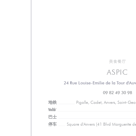
美食餐厅
ASPIC
24 Rue Louise-Emilie de la Tour d'Au
09 82 49 30 98
地铁
Pigalle, Cadet, Anvers, Saint-Ge
Velib'
巴士
停车
Square d'Anvers (41 Blvd Marguerite d