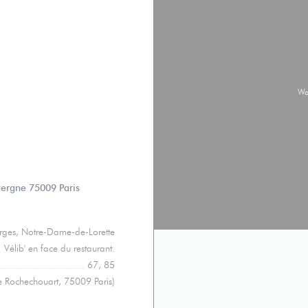
W
((在新窗口中打开))
vergne 75009 Paris
orges, Notre-Dame-de-Lorette
Vélib' en face du restaurant.
67, 85
e Rochechouart, 75009 Paris)