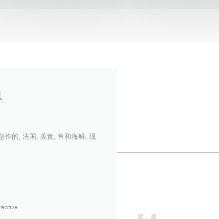
息
酒, , 创作的, 法国, 美食, 鱼和海鲜, 现
éative
星
-
星