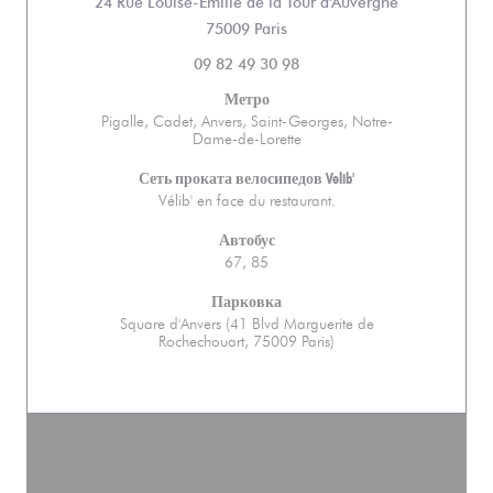
24 Rue Louise-Emilie de la Tour d'Auvergne
((открывается в новом окне))
75009 Paris
09 82 49 30 98
Метро
Pigalle, Cadet, Anvers, Saint-Georges, Notre-
Dame-de-Lorette
Сеть проката велосипедов Velib'
Vélib' en face du restaurant.
Автобус
67, 85
Парковка
Square d'Anvers (41 Blvd Marguerite de
Rochechouart, 75009 Paris)