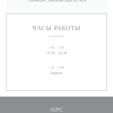
/ Mastercard, Денежные средства, виза
ЧАСЫ РАБОТЫ
П�
-
П�
19:30 - 23:45
С�
-
В�
Закрыто
ASPIC