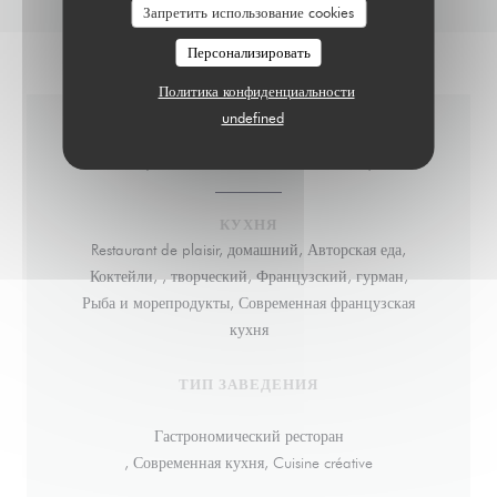
Запретить использование cookies
Персонализировать
Политика конфиденциальности
undefined
ОБЩАЯ ИНФОРМАЦИЯ
КУХНЯ
Restaurant de plaisir, домашний, Авторская еда,
Коктейли, , творческий, Французский, гурман,
Рыба и морепродукты, Современная французская
кухня
ТИП ЗАВЕДЕНИЯ
Гастрономический ресторан
, Современная кухня, Cuisine créative