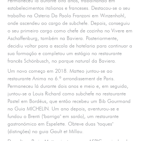
Permaneceu lá durante oito anos, trabalhando em
estabelecimentos italianos e franceses. Destacou-se o seu
trabalho na Osteria Da Paolo Franzoni em Winzenhohl,
onde ascendeu ao cargo de subchefe. Depois, conseguiu
o seu primeiro cargo como chefe de cozinha no Vivere em
Aschaffenburg, também na Baviera. Posteriormente,
decidiu voltar para a escola de hotelaria para continuar a
sua formação e completou um estágio no restaurante
francês Schönbusch, no parque natural da Baviera.
Um novo começo em 2018. Matteo juntou-se ao
restaurante Anima no 6.º arrondissement de Paris.
Permaneceu lá durante dois anos e meio e, em seguida,
juntou-se a Louis Richard como subchefe no restaurante
Pastel em Bordéus, que então recebeu um Bib Gourmand
no Guia MICHELIN. Um ano depois, aventurou-se e
fundou o Brenti ("barriga" em sardo), um restaurante
gastronómico em Espelette. Obteve duas "toques"
(distinções) no guia Gault et Millau.