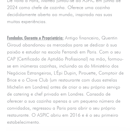
De volta a Paris, Matteo juntou-se ao ASPIC em junho de
2024 como chefe de cozinha. Oferece uma cozinha
decididamente aberta ao mundo, inspirada nas suas
muitas experiências.
Fundador, Gerente e Proprietário:
Antigo financeiro, Quentin
Giroud abandonou os mercados para se dedicar à sua
paixão e estudar na escola Ferrandi em Paris. Com o seu
CAP (Certificado de Aptidão Profissional) na mão, formou-
se em inúmeras cozinhas, incluindo as do Ministério dos
Negócios Estrangeiros, L'Épi Dupin, Pirouette, Comptoir de
Brice e o Clove Club (um restaurante com duas estrelas
Michelin em Londres) antes de criar o seu próprio serviço
de catering e chef privado em Londres. Cansado de
oferecer a sua cozinha apenas a um pequeno número de
convidados, regressou a Paris para abrir o seu próprio
restaurante. O ASPIC abriu em 2016 e é o seu primeiro
estabelecimento.