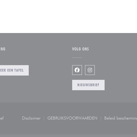
ING
VOLG ONS
EER EEN TAFEL
Facebook ((opent in een nieuw
Instagram ((opent in ee
NIEUWSBRIEF
((opent in een nieuw venster))
ef
Disclaimer
GEBRUIKSVOORWAARDEN
Beleid beschermi
((opent in een nieuw venster))
((opent in een nieuw venster))