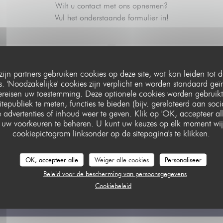
Wilt u contact met ons opnemen?
Vul het onderstaande formulier in!
zijn partners gebruiken cookies op deze site, wat kan leiden tot
 'Noodzakelijke' cookies zijn verplicht en worden standaard geï
vereisen uw toestemming. Deze optionele cookies worden gebruikt
itepubliek te meten, functies te bieden (bijv. gerelateerd aan soc
 advertenties of inhoud weer te geven. Klik op 'OK, accepteer alle'
om uw voorkeuren te beheren. U kunt uw keuzes op elk moment wij
cookiepictogram linksonder op de sitepagina's te klikken.
OK, accepteer alle
Weiger alle cookies
Personaliseer
ivacywetgeving heeft u het recht om u af te melden voor telefonische marketing via het Bel-me-niet Register:
Beleid voor de bescherming van persoonsgegevens
tie over hoe wij uw gegevens verwerken, zie ons
privacybeleid
.
Cookiebeleid