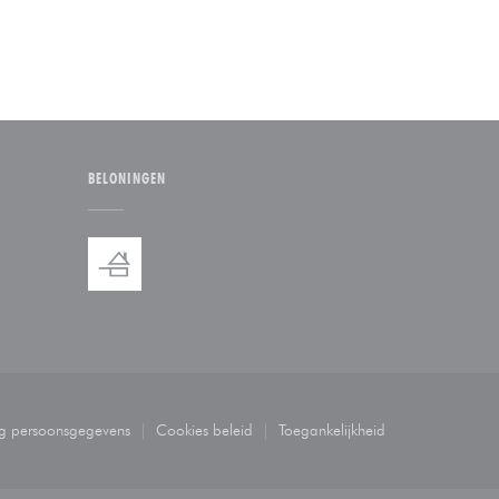
BELONINGEN
 venster))
n nieuw venster))
ng persoonsgegevens
Cookies beleid
Toegankelijkheid
((opent in een nieuw venster))
((opent in een nieuw venster))
((opent in een nieuw venste