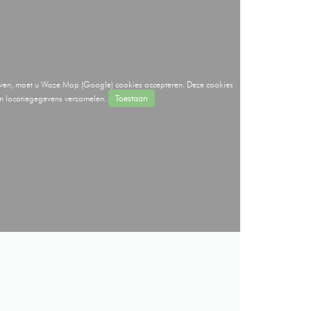
even, moet u Waze Map (Google) cookies accepteren. Deze cookies
en locatiegegevens verzamelen.
Toestaan