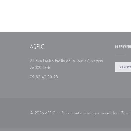
ASPIC
RESERVER
24 Rue Louise-Emilie de la Tour d'Auvergne
((opent in een nieuw venster))
RESERV
75009 Paris
09 82 49 30 98
© 2026 ASPIC — Restaurant website gecreëerd door
Zench