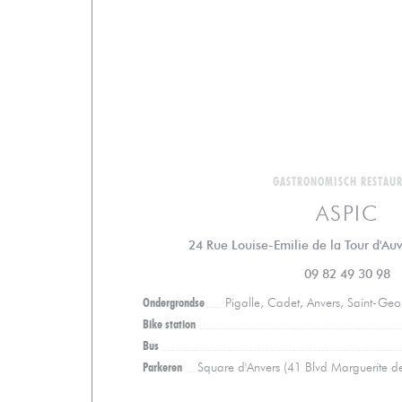
GASTRONOMISCH RESTAU
ASPIC
24 Rue Louise-Emilie de la Tour d'Au
09 82 49 30 98
Ondergrondse
Pigalle, Cadet, Anvers, Saint-Ge
Bike station
Bus
Parkeren
Square d'Anvers (41 Blvd Marguerite d