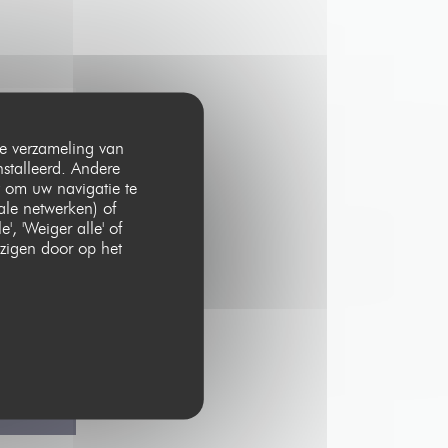
 de verzameling van
nstalleerd. Andere
 om uw navigatie te
iale netwerken) of
, 'Weiger alle' of
zigen door op het
bel-me-niet.nl
.