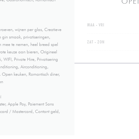
OPE
MAA
-
VRI
roeven, wijnen per glas, Creatieve
n gin smaak, privatiseringen,
ZAT
-
ZON
om mee te nemen, heel breed spel
Grote keuze aan bieren, Origineel
i, WIFI, Private Hire, Privatisering
nditioning, Airconditioning,
, Open keuken, Romantisch diner,
en
N
ter, Apple Pay, Paiement Sans
card / Mastercard, Contant geld,