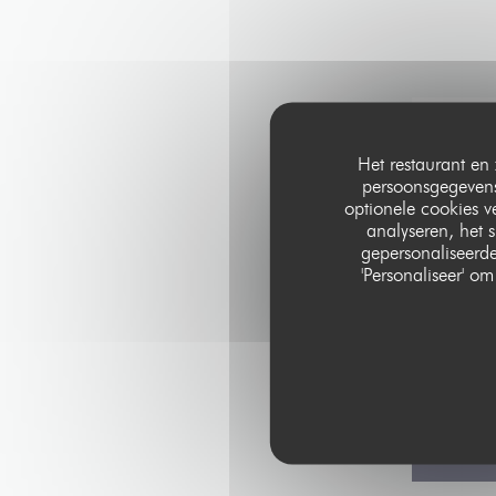
Het restaurant en 
persoonsgegevens.
optionele cookies 
analyseren, het s
gepersonaliseerde
'Personaliseer' 
Op grond van de pr
Voor meer informa