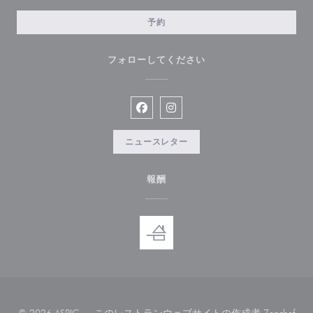
予約
フォローしてください
Facebook ((新しいウィンドウで開
Instagram ((新しいウィン
ニュースレター
報酬
((