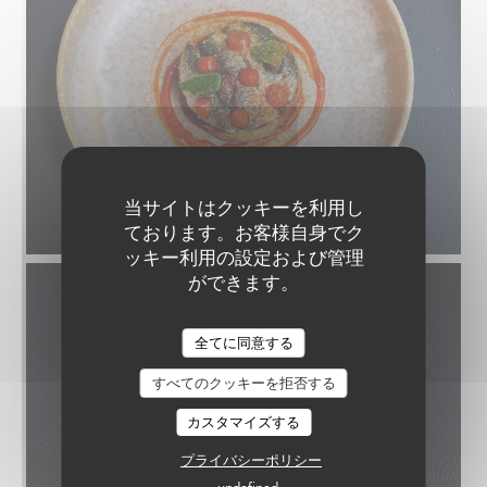
当サイトはクッキーを利用し
© Quentin Giroud
ております。お客様自身でク
ッキー利用の設定および管理
ができます。
全てに同意する
すべてのクッキーを拒否する
カスタマイズする
プライバシーポリシー
undefined