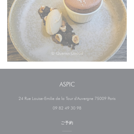
© Quentin Giroud
ASPIC
((新しい
24 Rue Louise-Emilie de la Tour d'Auvergne 75009 Paris
09 82 49 30 98
ご予約