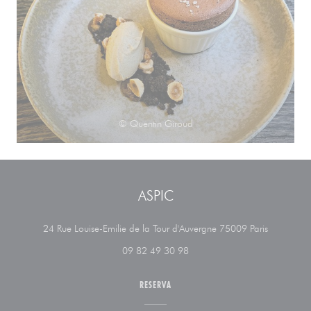
© Quentin Giroud
ASPIC
((abre en 
24 Rue Louise-Emilie de la Tour d'Auvergne 75009 Paris
09 82 49 30 98
RESERVA