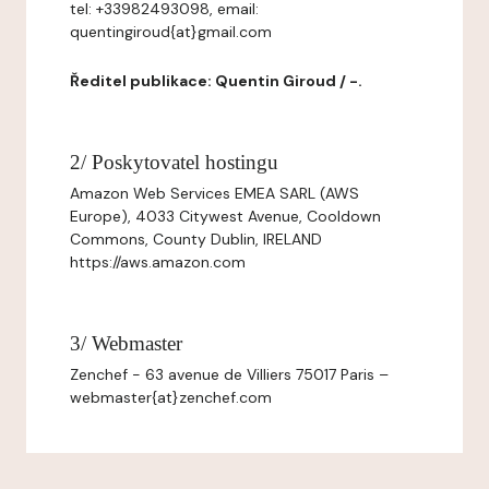
tel: +33982493098, email:
quentingiroud{at}gmail.com
Ředitel publikace: Quentin Giroud / -.
2/ Poskytovatel hostingu
Amazon Web Services EMEA SARL (AWS
Europe), 4033 Citywest Avenue, Cooldown
Commons, County Dublin, IRELAND
https://aws.amazon.com
3/ Webmaster
Zenchef - 63 avenue de Villiers 75017 Paris –
webmaster{at}zenchef.com